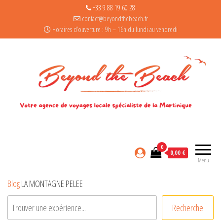
+33 9 88 19 60 28
contact@beyondthebeach.fr
Horaires d’ouverture : 9h – 16h du lundi au vendredi
0
0,00 €
Menu
Blog
LA MONTAGNE PELEE
Recherche