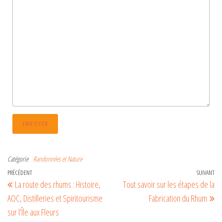
A
l
Catégorie
Randonnées et Nature
t
PRÉCÉDENT
SUIVANT
La route des rhums : Histoire,
Tout savoir sur les étapes de la
e
AOC, Distilleries et Spiritourisme
Fabrication du Rhum
r
sur l’Île aux Fleurs
n