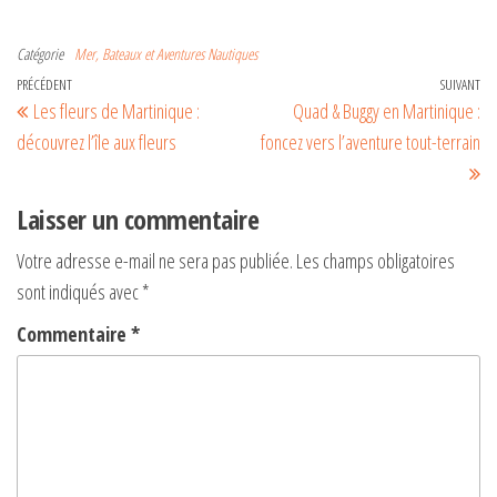
A
l
Catégorie
Mer, Bateaux et Aventures Nautiques
t
PRÉCÉDENT
SUIVANT
Les fleurs de Martinique :
Quad & Buggy en Martinique :
e
découvrez l’île aux fleurs
foncez vers l’aventure tout-terrain
r
n
a
Laisser un commentaire
t
Votre adresse e-mail ne sera pas publiée.
Les champs obligatoires
i
sont indiqués avec
*
v
Commentaire
*
e
: