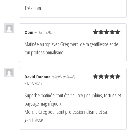
Note
5
sur
Très bien
5
Obin
–
06/01/2025
Note
5
sur
Matinée au top avec Greg merci de ta gentillesse et de
5
ton professionnalisme.
David Dodane
(client confirmé)
–
21/07/2025
Note
5
sur
5
Superbe matinée; tout était au rdv ( dauphins, tortues et
paysage magnifique ).
Merci a Greg pour sont professionnalisme et sa
gentillesse