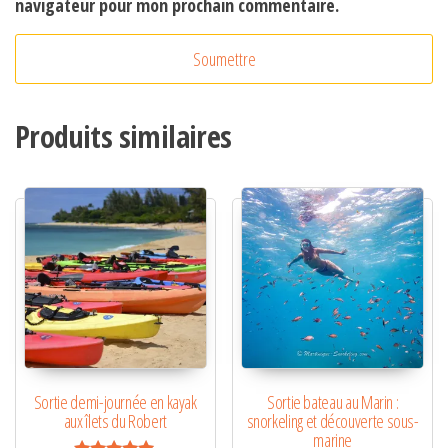
navigateur pour mon prochain commentaire.
A
l
t
Produits similaires
e
r
n
a
t
i
v
e
:
Sortie demi-journée en kayak
Sortie bateau au Marin :
aux îlets du Robert
snorkeling et découverte sous-
marine