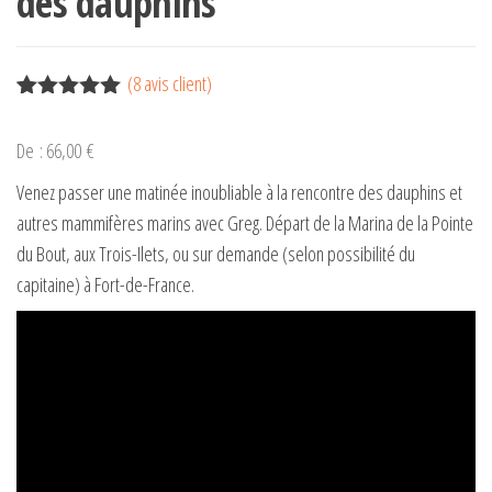
des dauphins
(
8
avis client)
Noté
8
4.88
sur 5
De :
66,00
€
basé sur
notations
Venez passer une matinée inoubliable à la rencontre des dauphins et
client
autres mammifères marins avec Greg. Départ de la Marina de la Pointe
du Bout, aux Trois-Ilets, ou sur demande (selon possibilité du
capitaine) à Fort-de-France.