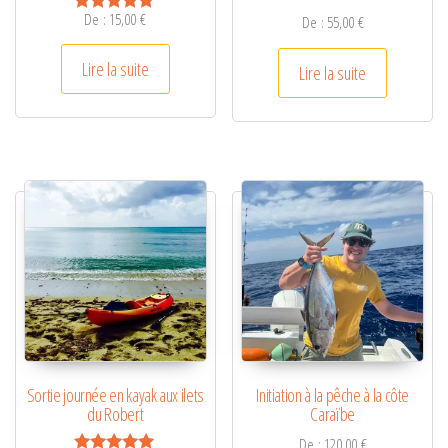
De :
15,00
€
De :
55,00
€
Note
5.00
sur 5
Lire la suite
Lire la suite
Sortie journée en kayak aux ilets
Initiation à la pêche à la côte
du Robert
Caraïbe
De :
120,00
€