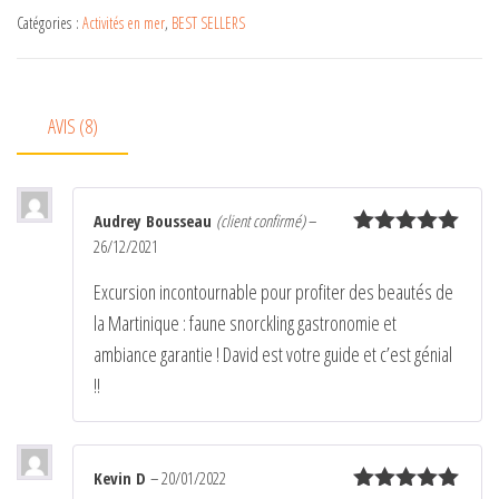
e
Catégories :
Activités en mer
,
BEST SELLERS
r
n
a
AVIS (8)
t
i
v
Audrey Bousseau
(client confirmé)
–
e
26/12/2021
Note
5
sur
:
5
Excursion incontournable pour profiter des beautés de
la Martinique : faune snorckling gastronomie et
ambiance garantie ! David est votre guide et c’est génial
!!
Kevin D
–
20/01/2022