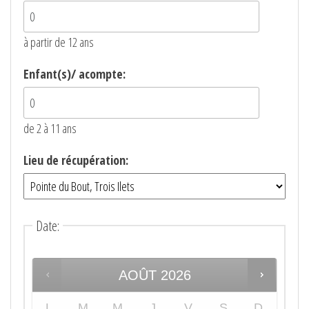
à partir de 12 ans
Enfant(s)/ acompte:
de 2 à 11 ans
Lieu de récupération:
Date
:
AOÛT
2026
L
M
M
J
V
S
D