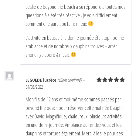
Note
5
sur
Leslie de beyond the beach a su répondre a toutes mes
5
questions & a été très réactive , je vois difficilement
comment elle aurait pu faire mieux
L’activité en bateau à la demie journée était top , bonne
ambiance et de nombreux dauphins trouvés.+ arrêt
snorkling , apero & music
LEGUEDE lucrèce
(client confirmé)
–
04/03/2022
Note
5
sur
5
Mon fils de 12 ans et moi-même sommes passés par
beyond the beach pour réserver cette matinée Dauphin
avec David. Magnifique, chaleureux, plusieurs activités
en une demi-journée. Ambiance au rendez-vous et les
dauphins et tortues également. Merci à leslie pour ses