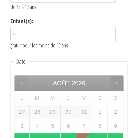
de 15 à 17 ans
Enfant(s):
gratuit pour les moins de 15 ans
Date
:
AOÛT
2026
L
M
M
J
V
S
D
27
28
29
30
31
1
2
3
4
5
6
7
8
9