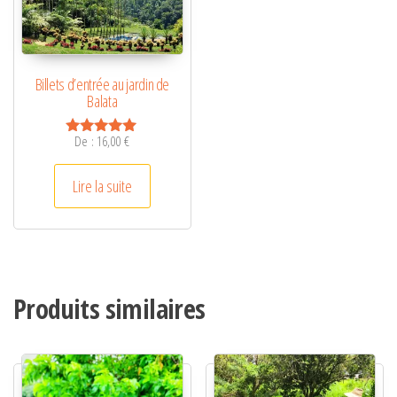
e
:
Billets d’entrée au jardin de
Balata
De :
16,00
€
Note
4.85
sur 5
Lire la suite
Produits similaires