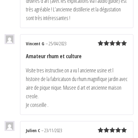
œuvres d’art (avec les explications via l’audio guide) est
très agréable ! L’ancienne distillerie et la dégustation
sont très intéressantes !
Vincent G
–
25/04/2023
Note
5
sur
Amateur rhum et culture
5
Visite tres instructive.on a vu l ancienne usine et l
histoire de la fabricatuon du rhum.magnifique jardin avec
aire de pique nique. Musee d art et ancienne maison
creole.
Je conseille .
Julien C
–
23/11/2023