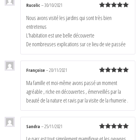
Rucolic
–
30/10/2021
Note
5
sur
Nous avons visité les jardins qui sont très bien
5
entretenus
L’habitation est une belle découverte
De nombreuses explications sur ce lieu de vie passée
Françoise
–
20/11/2021
Note
5
sur
Ma famille et moi-même avons passé un moment
5
agréable , riche en découvertes , émerveillés par la
beauté de la nature et ravis par la visite de la rhumerie .
Sandra
–
25/11/2021
Note
5
sur
Le parc est tout simplement magnifique et les oeuvres
5