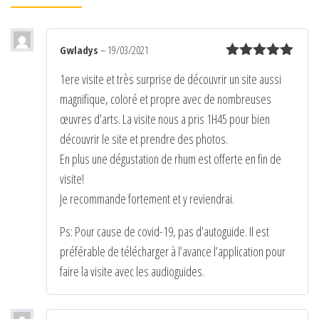
t
i
v
Gwladys
–
19/03/2021
e
Note
5
sur
1ere visite et très surprise de découvrir un site aussi
:
5
magnifique, coloré et propre avec de nombreuses
œuvres d’arts. La visite nous a pris 1H45 pour bien
découvrir le site et prendre des photos.
En plus une dégustation de rhum est offerte en fin de
visite!
Je recommande fortement et y reviendrai.
Ps: Pour cause de covid-19, pas d’autoguide. Il est
préférable de télécharger à l’avance l’application pour
faire la visite avec les audioguides.