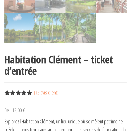
Habitation Clément – ticket
d’entrée
(
13
avis client)
Noté
13
5.00
sur 5
De :
13,00
€
basé sur
notations
Explorez l’Habitation Clément, un lieu unique où se mêlent patrimoine
client
créole, jardins tropicaux, art contemporain et secrets de fabrication du