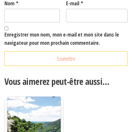
Nom
*
E-mail
*
Enregistrer mon nom, mon e-mail et mon site dans le
navigateur pour mon prochain commentaire.
A
l
t
Vous aimerez peut-être aussi…
e
r
n
a
t
i
v