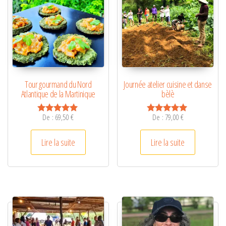
Tour gourmand du Nord
Journée atelier cuisine et danse
Atlantique de la Martinique
bèlè
De :
69,50
€
De :
79,00
€
Note
Note
5.00
5.00
sur 5
sur 5
Lire la suite
Lire la suite