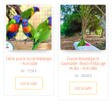
Entrée pour le zoo de Martinique
Évasion Romantique et
– Accessible
Gourmande : Brunch et Massage
en duo – Accessible
De :
17,50
€
De :
240,00
€
Lire la suite
Lire la suite