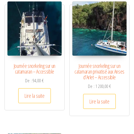
Journée snorkeling sur un
Journée snorkeling sur un
catamaran – Accessible
catamaran privatisé aux Anses
d’Arlet – Accessible
De :
94,00
€
De :
1 200,00
€
Lire la suite
Lire la suite