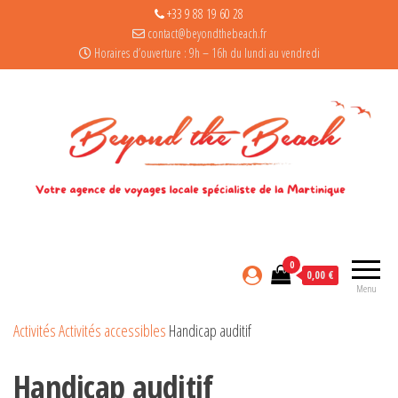
+33 9 88 19 60 28
contact@beyondthebeach.fr
Horaires d’ouverture : 9h – 16h du lundi au vendredi
0
0,00 €
Menu
Activités
Activités accessibles
Handicap auditif
Handicap auditif