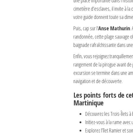
une place importante dans l’histoir
cimetière d’esclaves, il invite à la
votre guide donnent toute sa dime
Puis, cap sur l’
Anse Mathurin
.
randonnée, cette plage sauvage off
baignade rafraîchissante dans une
Enfin, vous rejoignez tranquillement
rangement de la pirogue avant de 
excursion se termine dans une am
navigation et de découverte.
Les points forts de ce
Martinique
Découvrez les Trois-Îlets à
Initiez-vous à la rame avec
Explorez l’îlet Ramier et s