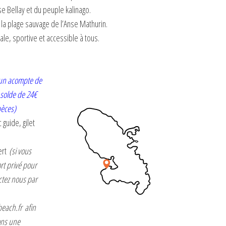
se Bellay et du peuple kalinago.
 la plage sauvage de l’Anse Mathurin.
iale, sportive et accessible à tous.
un acompte de
 solde de 24€
pèces)
 guide, gilet
fert
(si vous
rt privé pour
ctez nous par
each.fr
afin
ons une