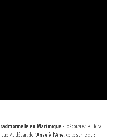
traditionnelle en Martinique
et découvrez le littoral
ique. Au départ de l’
Anse à l’Âne
, cette sortie de 3