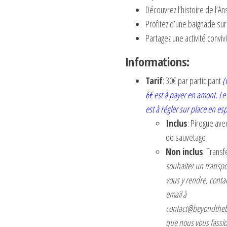
Découvrez l’histoire de l’An
Profitez d’une baignade sur
Partagez une activité conviv
Informations:
Tarif
: 30€ par participant
(
6€ est à payer en amont. Le
est à régler sur place en es
Inclus
: Pirogue avec
de sauvetage
Non inclus
: Trans
souhaitez un transpo
vous y rendre, conta
email à
contact@beyondtheb
que nous vous fassi