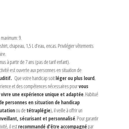
/ maximum: 9.
t-shirt, chapeau, 1,5 L d’eau, encas. Privilégier vêtements
ire.
us à partir de 7 ans (pas de tarif enfant).
ctivité est ouverte aux personnes en situation de
ditif.
Que votre handicap soit
léger ou plus lourd
,
érience et des compétences nécessaires pour
vous
re vivre une expérience unique et adaptée
. Habitué
de personnes en situation de handicap
utation
ou de
tétraplégie
), il veille à offrir un
illant, sécurisant et personnalisé
. Pour garantir
vité, il est
recommandé d’être accompagné
par