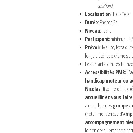
cotation).
Localisation
: Trois îlets
Durée
: Environ 3h.
Niveau
: Facile.
Participant
: minimum: 6 
Prévoir
: Maillot, lycra ou 
longs plutôt que crème sola
Les enfants sont les bienven
Accessibilités PMR:
L’a
handicap moteur ou au
Nicolas
dispose de l’exp
accueillir et vous fai
à encadrer des
groupes 
(notamment en cas d’
amp
accompagnement bienve
le bon déroulement de l’acti