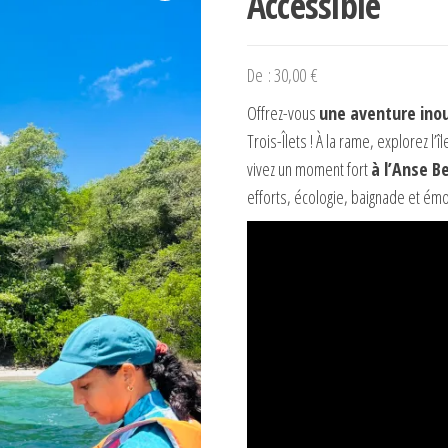
Accessible
De :
30,00
€
Offrez-vous
une aventure inou
Trois-Îlets ! À la rame, explorez l’î
vivez un moment fort
à l’Anse B
efforts, écologie, baignade et émo