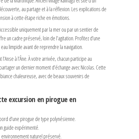
e de la Martinique. Ancien village kalinago et site d’un
 découverte, au partage et à la réflexion. Les explications de
nsion à cette étape riche en émotions.
 Accessible uniquement par la mer ou par un sentier de
re un cadre préservé, loin de l’agitation. Profitez d’une
 eau limpide avant de reprendre la navigation.
 l’Anse à l’Âne. À votre arrivée, chacun participe au
partager un dernier moment d’échange avec Nicolas. Cette
biance chaleureuse, avec de beaux souvenirs de
tte excursion en pirogue en
 bord d’une pirogue de type polynésienne.
 un guide expérimenté.
on environnement naturel préservé.