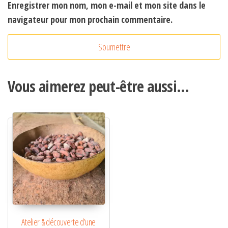
Enregistrer mon nom, mon e-mail et mon site dans le
navigateur pour mon prochain commentaire.
A
l
t
Vous aimerez peut-être aussi…
e
r
n
a
t
i
v
e
:
Atelier & découverte d’une