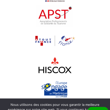
Nous utilisons des cookies pour vous garantir la meilleure
©
Beyond the beach
2026 |
Immatriculation
expérience sur notre site web. Si vous continuez à utiliser ce