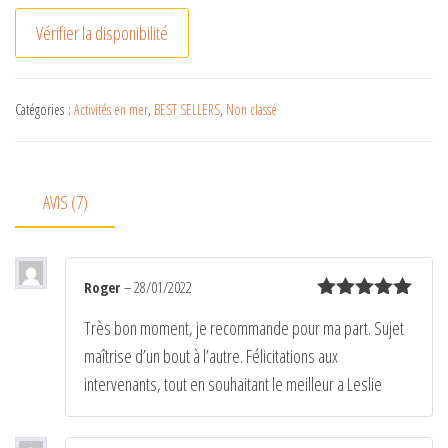
A
Vérifier la disponibilité
l
t
e
Catégories :
Activités en mer
,
BEST SELLERS
,
Non classé
r
n
a
AVIS (7)
t
i
v
Roger
–
28/01/2022
e
Note
5
sur
Très bon moment, je recommande pour ma part. Sujet
:
5
maîtrise d’un bout à l’autre. Félicitations aux
intervenants, tout en souhaitant le meilleur a Leslie