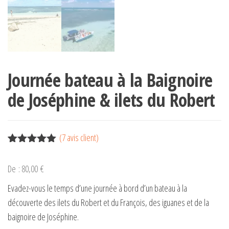
Journée bateau à la Baignoire
de Joséphine & ilets du Robert
(
7
avis client)
Noté
7
5.00
sur 5
De :
80,00
€
basé sur
notations
Evadez-vous le temps d’une journée à bord d’un bateau à la
client
découverte des ilets du Robert et du François, des iguanes et de la
baignoire de Joséphine.