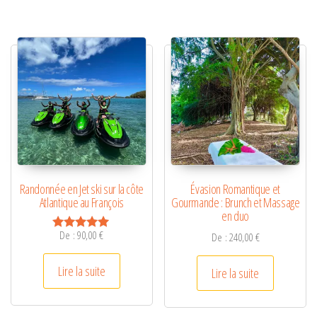
Randonnée en Jet ski sur la côte
Évasion Romantique et
Atlantique au François
Gourmande : Brunch et Massage
en duo
De :
90,00
€
De :
240,00
€
Note
5.00
sur 5
Lire la suite
Lire la suite