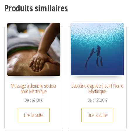
Produits similaires
e
r
n
a
t
i
v
e
:
Massage à domicile secteur
Baptême d’apnée à Saint Pierre
nord Martinique
Martinique
De :
69,00
€
De :
125,00
€
Lire la suite
Lire la suite