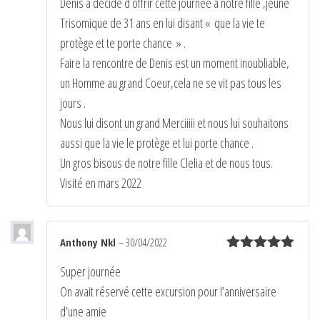
Denis a décidé d offrir cette journée a notre fille ,jeune
Trisomique de 31 ans en lui disant « que la vie te
protège et te porte chance » .
Faire la rencontre de Denis est un moment inoubliable,
un Homme au grand Coeur,cela ne se vit pas tous les
jours .
Nous lui disont un grand Merciiiii et nous lui souhaitons
aussi que la vie le protège et lui porte chance .
Un gros bisous de notre fille Clelia et de nous tous.
Visité en mars 2022
Anthony Nkl
–
30/04/2022
Note
5
sur
Super journée
5
On avait réservé cette excursion pour l’anniversaire
d’une amie