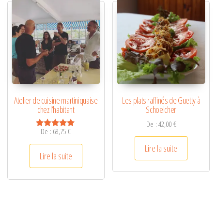
a
t
i
v
e
:
Atelier de cuisine martiniquaise
Les plats raffinés de Guetty à
chez l’habitant
Schoelcher
De :
42,00
€
De :
68,75
€
Note
5.00
Lire la suite
sur 5
Lire la suite