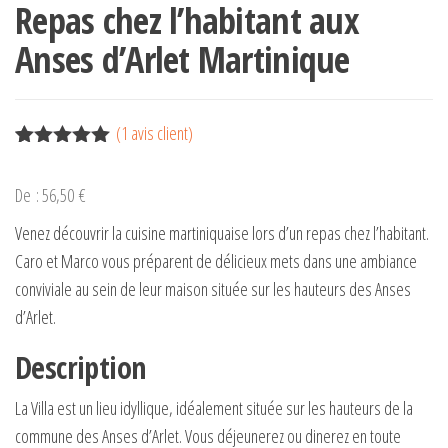
Repas chez l’habitant aux
Anses d’Arlet Martinique
(
1
avis client)
Noté
1
5.00
sur 5
De :
56,50
€
basé sur
notation
Venez découvrir la cuisine martiniquaise lors d’un repas chez l’habitant.
client
Caro et Marco vous préparent de délicieux mets dans une ambiance
conviviale au sein de leur maison située sur les hauteurs des Anses
d’Arlet.
Description
La Villa est un lieu idyllique, idéalement située sur les hauteurs de la
commune des Anses d’Arlet. Vous déjeunerez ou dinerez en toute