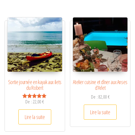
Sortie journée en kayak aux ilets
Atelier cuisine et dîner aux Anses
du Robert
d’Arlet
De :
82,00
€
De :
22,00
€
Note
5.00
Lire la suite
sur 5
Lire la suite