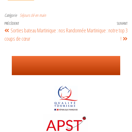
A
l
Catégorie
Séjours clé en main
t
PRÉCÉDENT
SUIVANT
Sorties bateau Martinique : nos
Randonnée Martinique : notre top 3
e
coups de cœur
!
r
n
Nos
garanties
a
t
i
v
e
: