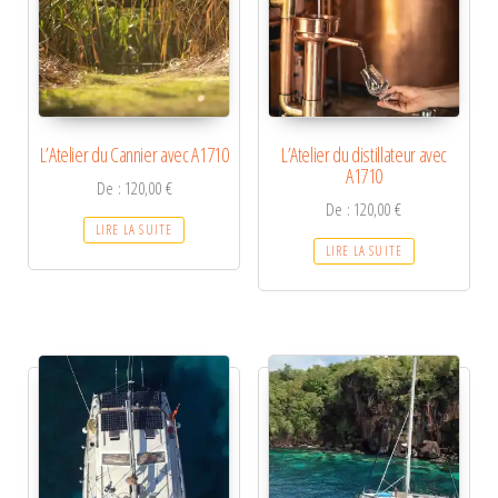
L’Atelier du Cannier avec A1710
L’Atelier du distillateur avec
A1710
De :
120,00
€
De :
120,00
€
LIRE LA SUITE
LIRE LA SUITE