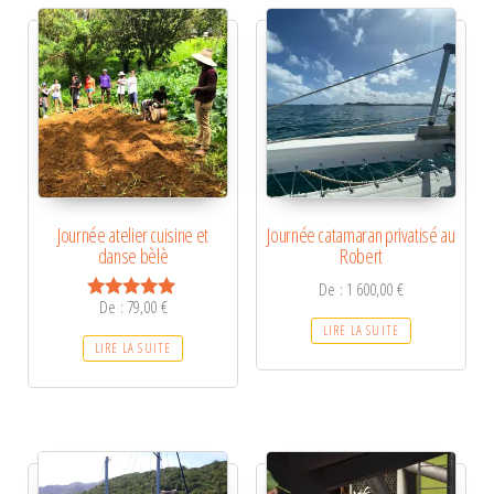
Journée atelier cuisine et
Journée catamaran privatisé au
danse bèlè
Robert
De :
1 600,00
€
De :
79,00
€
Note
5.00
LIRE LA SUITE
sur 5
LIRE LA SUITE