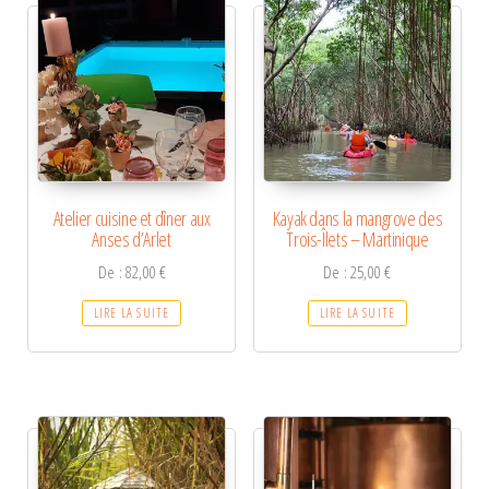
Atelier cuisine et dîner aux
Kayak dans la mangrove des
Anses d’Arlet
Trois-Îlets – Martinique
De :
82,00
€
De :
25,00
€
LIRE LA SUITE
LIRE LA SUITE