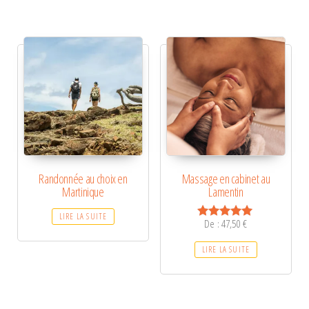
Randonnée au choix en
Massage en cabinet au
Martinique
Lamentin
LIRE LA SUITE
De :
47,50
€
Note
5.00
sur 5
LIRE LA SUITE