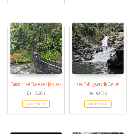
Randonnée Trace des Jésuites
Les Toboggans du Carbet
De :
60,00
€
De :
60,00
€
LIRE LA SUITE
LIRE LA SUITE