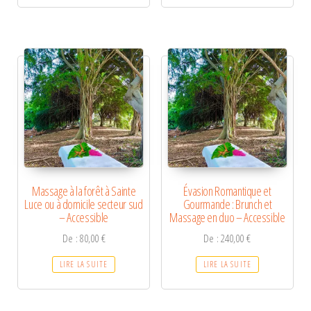
Massage à la forêt à Sainte
Évasion Romantique et
Luce ou à domicile secteur sud
Gourmande : Brunch et
– Accessible
Massage en duo – Accessible
De :
80,00
€
De :
240,00
€
LIRE LA SUITE
LIRE LA SUITE