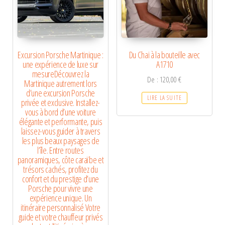
Excursion Porsche Martinique :
Du Chai à la bouteille avec
une expérience de luxe sur
A1710
mesureDécouvrez la
De :
120,00
€
Martinique autrement lors
d’une excursion Porsche
LIRE LA SUITE
privée et exclusive. Installez-
vous à bord d’une voiture
élégante et performante, puis
laissez-vous guider à travers
les plus beaux paysages de
l’île. Entre routes
panoramiques, côte caraïbe et
trésors cachés, profitez du
confort et du prestige d’une
Porsche pour vivre une
expérience unique. Un
itinéraire personnalisé Votre
guide et votre chauffeur privés