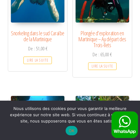
Snorkeling dans le sud Caraïbe
Plongée d’exploration en
de la Martinique
Martinique – Au départ des
Trois-Îlets
De :
51,00
€
De :
65,00
€
LIRE LA SUITE
LIRE LA SUITE
Nous utilisons des cookies pour vous garantir la meilleure
expérience sur notre site web. Si vous continuez à utiliser ce
site, nous supposerons que vous en êtes satisfait.
OK