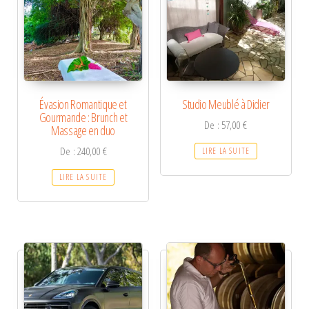
Évasion Romantique et
Studio Meublé à Didier
Gourmande : Brunch et
De :
57,00
€
Massage en duo
De :
240,00
€
LIRE LA SUITE
LIRE LA SUITE