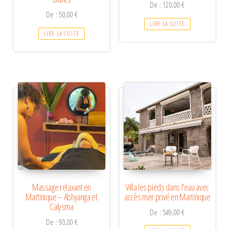
De :
120,00
€
De :
50,00
€
LIRE LA SUITE
LIRE LA SUITE
Massage relaxant en
Villa les pieds dans l’eau avec
Martinique – Abhyanga et
accès mer privé en Martinique
Calysma
De :
549,00
€
De :
90,00
€