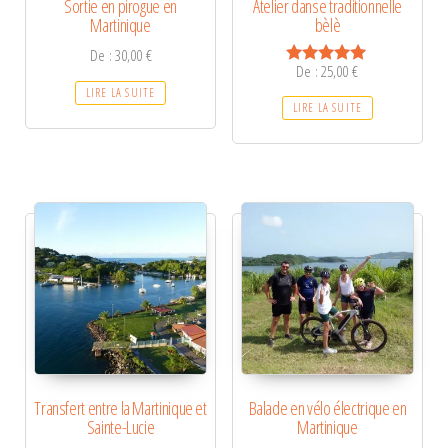
Sortie en pirogue en
Atelier danse traditionnelle
Martinique
bèlè
De :
30,00
€
De :
25,00
€
Note
5.00
LIRE LA SUITE
sur 5
LIRE LA SUITE
Transfert entre la Martinique et
Balade en vélo électrique en
Sainte-Lucie
Martinique