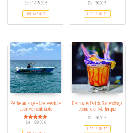
De :
1 415,00
€
De :
50,00
€
LIRE LA SUITE
LIRE LA SUITE
Pêche au large – Une aventure
Découvrez l’Art du Bartending à
sportive inoubliable
Domicile en Martinique
De :
60,00
€
De :
180,00
€
Note
5.00
LIRE LA SUITE
sur 5