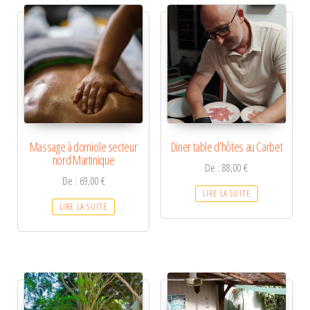
Massage à domicile secteur
Diner table d’hôtes au Carbet
nord Martinique
De :
88,00
€
De :
69,00
€
LIRE LA SUITE
LIRE LA SUITE