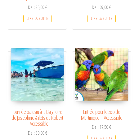
De :
35,00
€
De :
69,00
€
LIRE LA SUITE
LIRE LA SUITE
Journée bateau à la Baignoire
Entrée pour le zoo de
de Joséphine & ilets du Robert
Martinique – Accessible
– Accessible
De :
17,50
€
De :
80,00
€
LIRE LA SUITE