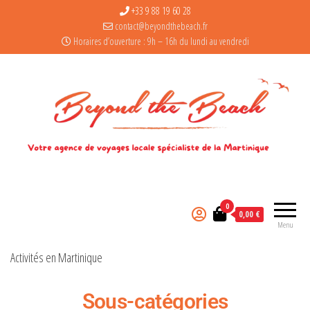
+33 9 88 19 60 28
contact@beyondthebeach.fr
Horaires d’ouverture : 9h – 16h du lundi au vendredi
0
0,00 €
Menu
Activités en Martinique
Sous-catégories