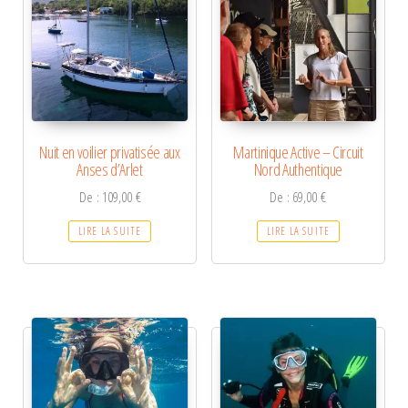
Nuit en voilier privatisée aux
Martinique Active – Circuit
Anses d’Arlet
Nord Authentique
De :
109,00
€
De :
69,00
€
LIRE LA SUITE
LIRE LA SUITE