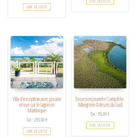
LIRE LA SUITE
LIRE LA SUITE
Villa d’exception avec piscine
Excursion Journée Complète :
et vue sur le lagon en
Mangrove & Anses du Sud
Martinique
De :
95,00
€
De :
255,00
€
LIRE LA SUITE
LIRE LA SUITE